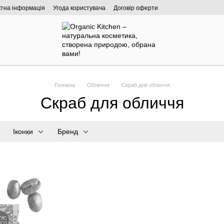
ктна інформація
Угода користувача
Договір оферти
Головна
Обличчя
Скраб для обличчя
Скраб для обличчя
Іконки
Бренд