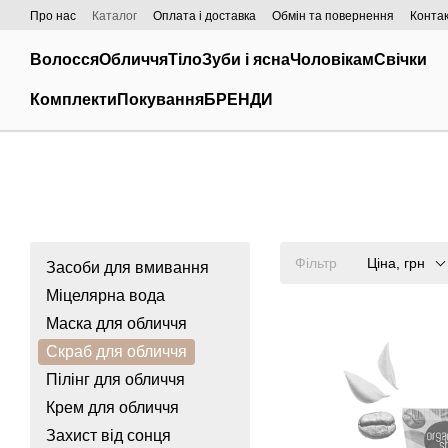
Перейти до основного контенту
Про нас
Каталог
Оплата і доставка
Обмін та повернення
Конта
Волосся
Обличчя
Тіло
Зуби і ясна
Чоловікам
Свічки
Комплекти
Покування
БРЕНДИ
Фільтр
Ціна, грн
Засоби для вмивання
Міцелярна вода
Маска для обличчя
Скраб для обличчя
Пілінг для обличчя
Крем для обличчя
Захист від сонця