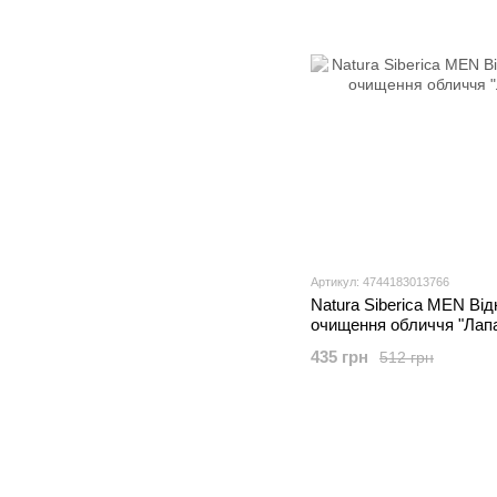
Артикул: 4744183013766
Natura Siberica MEN Ві
очищення обличчя "Лапа
435 грн
512 грн