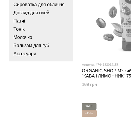
Сироватка для обличчя
Догляд для очей
Патчі
Тонік
Молочко
Бальзам для губ
Аксесуари
Артикул: 4744183012158
ORGANIC SHOP М'який 
"КАВА і ЛИМОННИК" 7
169 грн
SALE
−15%