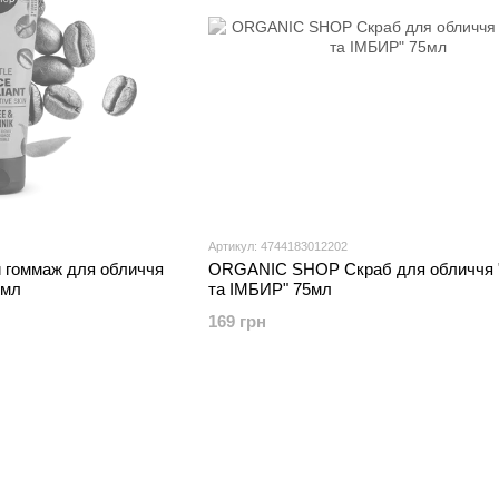
Артикул: 4744183012202
гоммаж для обличчя
ORGANIC SHOP Скраб для обличчя
5мл
та ІМБИР" 75мл
169 грн