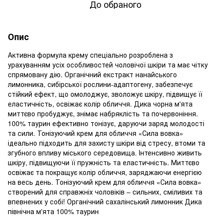
До обраного
Опис
Активна формула крему спеціально розроблена з
урахуванням усіх особливостей чоловічої шкіри та має чітку
спрямовану дію. Органічний екстракт нанайського
лимонника, сибірської рослини-адаптогену, забезпечує
стійкий ефект, що омолоджує, зволожує шкіру, підвищує її
еластичність, освіжає колір обличчя. Дика чорна м'ята
миттєво пробуджує, знімає набряклість та почервоніння.
100% таурин ефективно тонізує, даруючи заряд молодості
та сили. Тонізуючий крем для обличчя «Сила вовка»
ідеально підходить для захисту шкіри від стресу, втоми та
згубного впливу міського середовища. Інтенсивно живить
шкіру, підвищуючи її пружність та еластичність. Миттєво
освіжає та покращує колір обличчя, заряджаючи енергією
на весь день. Тонізуючий крем для обличчя «Сила вовка»
створений для справжніх чоловіків – сильних, сміливих та
впевнених у собі! Органічний сахалінський лимонник Дика
північна м'ята 100% таурин