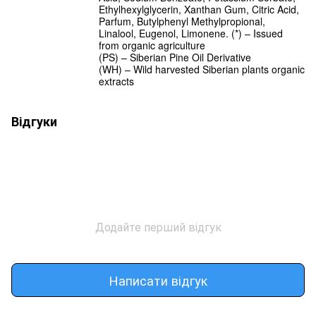
Ethylhexylglycerin, Xanthan Gum, Citric Acid,
Parfum, Butylphenyl Methylpropional,
Linalool, Eugenol, Limonene. (*) – Issued
from organic agriculture
(PS) – Siberian Pine Oil Derivative
(WH) – Wild harvested Siberian plants organic
extracts
Відгуки
Додайте перший відгук
Написати відгук