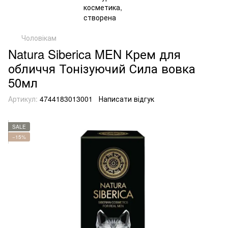
Чоловікам
Natura Siberica MEN Крем для
обличчя Тонізуючий Сила вовка
50мл
Артикул:
4744183013001
Написати відгук
SALE
−15%