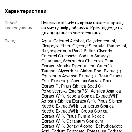
Характеристики
Спосіб
Невелика кількість крему нанести вранці
застосування
на чисту шкіру обличчя. Крем підходить
для щоденного застосування.
Склад
Aqua, Cetearyl Alcohol, Octyldodecanol,
Dicaprylyl Ether, Glyceryl Stearate, Panthenol,
Butyrospermum Parkii Butter, Glycerin,
Cetearyl Glucoside, Sodium Stearoyl
Glutamate, Schizandra Chinensis Fruit
Extract, Mentha Piperita Leaf Water(*),
Taurine, Glycyrrhiza Glabra Root Extract(*),
Equisetum Arvense Extract(*), Rosa Canina
Fruit Extract(*), Cucumis Sativus Fruit
Extract(*), Pinus Sibirica Seed Oil
Polyglyceryl-6 Esters(PS), Achillea Asiatica
Extract(WH), Nepeta Sibirica Extract(WH),
Agrostis Sibirica Extract(WH), Pinus Sibirica
Needle Extract(WH), Juniperus Sibirica
Needle Extract(WH), Crepis Sibirica
Extract(WH), Pinus Pumila Needle
Extract(WH), Geranium Sibiricum
Extract(WH), Benzyl Alcohol, Dehydroacetic
Acid, Sodium Benzoate, Potassium Sorbate,