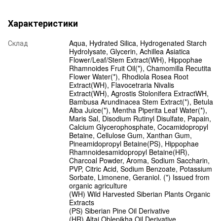
Характеристики
Склад
Aqua, Hydrated Silica, Hydrogenated Starch
Hydrolysate, Glycerin, Achillea Asiatica
Flower/Leaf/Stem Extract(WH), Hippophae
Rhamnoides Fruit Oil(*), Chamomilla Recutita
Flower Water(*), Rhodiola Rosea Root
Extract(WH), Flavocetraria Nivalis
Extract(WH), Agrostis Stolonifera ExtractWH,
Bambusa Arundinacea Stem Extract(*), Betula
Alba Juice(*), Mentha Piperita Leaf Water(*),
Maris Sal, Disodium Rutinyl Disulfate, Papain,
Calcium Glycerophosphate, Cocamidopropyl
Betaine, Cellulose Gum, Xanthan Gum,
Pineamidopropyl Betaine(PS), Hippophae
Rhamnoidesamidopropyl Betaine(HR),
Charcoal Powder, Aroma, Sodium Saccharin,
PVP, Citric Acid, Sodium Benzoate, Potassium
Sorbate, Limonene, Geraniol. (*) Issued from
organic agriculture
(WH) Wild Harvested Siberian Plants Organic
Extracts
(PS) Siberian Pine Oil Derivative
(HR) Altai Oblepikha Oil Derivative