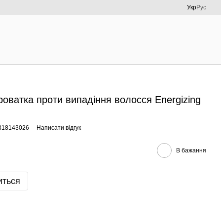
Укр
Рус
оватка проти випадіння волосся Energizing
3318143026
Написати відгук
В бажання
иться