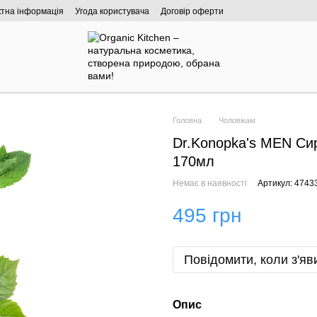
ктна інформація
Угода користувача
Договір оферти
Головна
Чоловікам
Dr.Konopka's MEN Сир
170мл
Немає в наявності
Артикул: 474
495 грн
Повідомити, коли з'яв
Опис