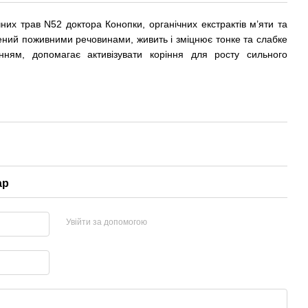
чних трав N52 доктора Конопки, органічних екстрактів м’яти та
ний поживними речовинами, живить і зміцнює тонке та слабке
нням, допомагає активізувати коріння для росту сильного
ар
Увійти за допомогою