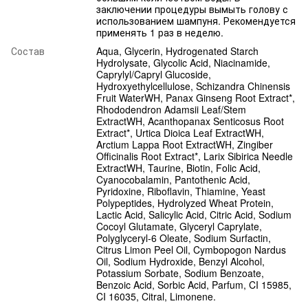
заключении процедуры вымыть голову с
использованием шампуня. Рекомендуется
применять 1 раз в неделю.
Состав
Aqua, Glycerin, Hydrogenated Starch
Hydrolysate, Glycolic Acid, Niacinamide,
Caprylyl/Capryl Glucoside,
Hydroxyethylcellulose, Schizandra Chinensis
Fruit WaterWH, Panax Ginseng Root Extract*,
Rhododendron Adamsii Leaf/Stem
ExtractWH, Acanthopanax Senticosus Root
Extract*, Urtica Dioica Leaf ExtractWH,
Arctium Lappa Root ExtractWH, Zingiber
Officinalis Root Extract*, Larix Sibirica Needle
ExtractWH, Taurine, Biotin, Folic Acid,
Cyanocobalamin, Pantothenic Acid,
Pyridoxine, Riboflavin, Thiamine, Yeast
Polypeptides, Hydrolyzed Wheat Protein,
Lactic Acid, Salicylic Acid, Citric Acid, Sodium
Cocoyl Glutamate, Glyceryl Caprylate,
Polyglyceryl-6 Oleate, Sodium Surfactin,
Citrus Limon Peel Oil, Cymbopogon Nardus
Oil, Sodium Hydroxide, Benzyl Alcohol,
Potassium Sorbate, Sodium Benzoate,
Benzoic Acid, Sorbic Acid, Parfum, CI 15985,
CI 16035, Citral, Limonene.