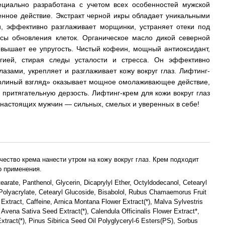
циально разработана с учетом всех особенностей мужской
енное действие. Экстракт черной икры обладает уникальными
 эффективно разглаживает морщинки, устраняет отеки под
ссы обновления клеток. Органическое масло дикой северной
вышает ее упругость. Чистый кофеин, мощный антиоксидант,
ргией, стирая следы усталости и стресса. Он эффективно
лазами, укрепляет и разглаживает кожу вокруг глаз. Лифтинг-
Орлиный взгляд» оказывает мощное омолаживающее действие,
 притягательную дерзость. Лифтинг-крем для кожи вокруг глаз
 настоящих мужчин — сильных, смелых и уверенных в себе!
ество крема нанести утром на кожу вокруг глаз. Крем подходит
о применения.
earate, Panthenol, Glycerin, Dicaprylyl Ether, Octyldodecanol, Cetearyl
Polyacrylate, Cetearyl Glucoside, Bisabolol, Rubus Chamaemorus Fruit
r Extract, Caffeine, Arnica Montana Flower Extract(*), Malva Sylvestris
, Avena Sativa Seed Extract(*), Calendula Officinalis Flower Extract*,
xtract(*), Pinus Sibirica Seed Oil Polyglyceryl-6 Esters(PS), Sorbus