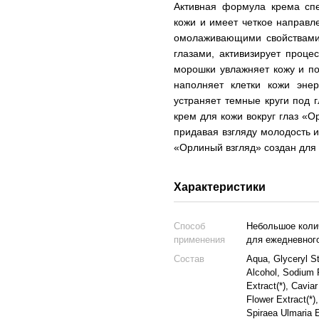
Активная формула крема спе
кожи и имеет четкое направл
омолаживающими свойствами,
глазами, активизирует проце
морошки увлажняет кожу и по
наполняет клетки кожи эне
устраняет темные круги под г
крем для кожи вокруг глаз «
придавая взгляду молодость и
«Орлиный взгляд» создан для
Характеристики
Способ
Небольшое колич
применения
для ежедневног
Состав
Aqua, Glyceryl St
Alcohol, Sodium 
Extract(*), Cavia
Flower Extract(*)
Spiraea Ulmaria E