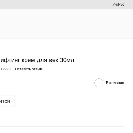
Укр
Рус
Лифтинг крем для век 30мл
012998
Оставить отзыв
В желания
ится