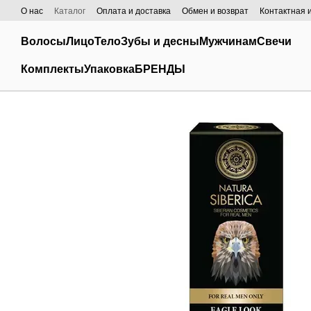
Перейти к основному контенту
О нас
Каталог
Оплата и доставка
Обмен и возврат
Контактная
Волосы
Лицо
Тело
Зубы и десны
Мужчинам
Свечи
Комплекты
Упаковка
БРЕНДЫ