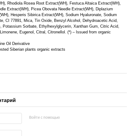
(WH), Rhodiola Rosea Root Extract(WH), Festuca Altaica Extract(WH),
dle Extract(WH), Picea Obovata Needle Extract(WH), Diplazium
t(WH), Hesperis Sibirica Extract(WH), Sodium Hyaluronate, Sodium
e, CI 77891, Mica, Tin Oxide, Benzyl Alcohol, Dehydroacetic Acid,
 Potassium Sorbate, Ethylhexylglycerin, Xanthan Gum, Citric Acid,
Limonene, Eugenol, Citral, Citronellol. (*) – Issued from organic
ine Oil Derivative
sted Siberian plants organic extracts
нтарий
Войти с помощью