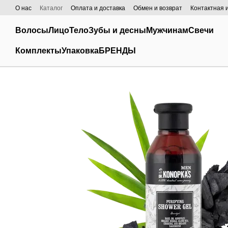
Перейти к основному контенту
О нас
Каталог
Оплата и доставка
Обмен и возврат
Контактная
Волосы
Лицо
Тело
Зубы и десны
Мужчинам
Свечи
Комплекты
Упаковка
БРЕНДЫ